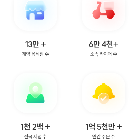
13만 +
6만 4천+
계약 음식점 수
소속 라이더 수
1천 2백 +
1억 5천만 +
전국 지점 수
연간 주문 수