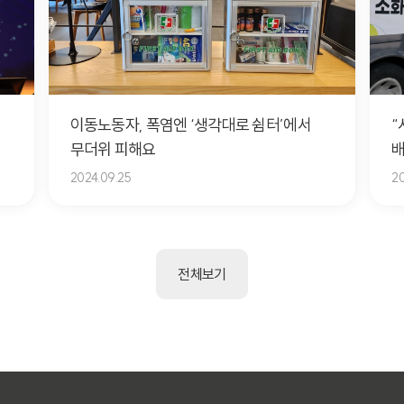
이동노동자, 폭염엔 ‘생각대로 쉼터’에서
“
무더위 피해요
배
2024.09.25
20
전체보기